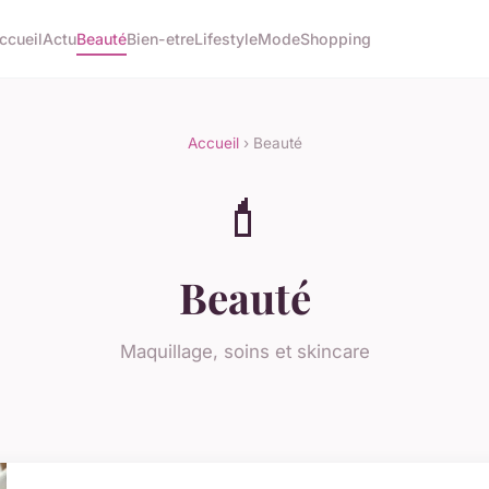
ccueil
Actu
Beauté
Bien-etre
Lifestyle
Mode
Shopping
Accueil
› Beauté
💄
Beauté
Maquillage, soins et skincare