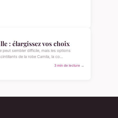
le : élargissez vos choix
 peut sembler difficile, mais les options
tillants de la robe Camila, la co...
3 min de lecture →