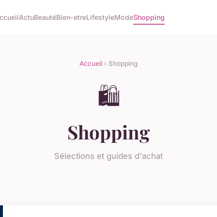
ccueil
Actu
Beauté
Bien-etre
Lifestyle
Mode
Shopping
Accueil
› Shopping
🛍️
Shopping
Sélections et guides d'achat