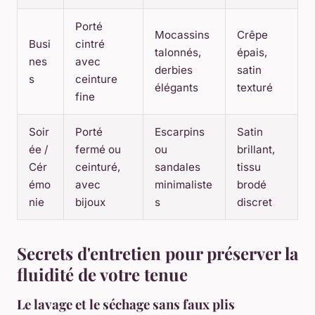
Porté
Mocassins
Crêpe
Busi
cintré
talonnés,
épais,
nes
avec
derbies
satin
s
ceinture
élégants
texturé
fine
Soir
Porté
Escarpins
Satin
ée /
fermé ou
ou
brillant,
Cér
ceinturé,
sandales
tissu
émo
avec
minimaliste
brodé
nie
bijoux
s
discret
Secrets d'entretien pour préserver la
fluidité de votre tenue
Le lavage et le séchage sans faux plis