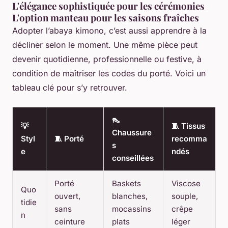
L'élégance sophistiquée pour les cérémonies
L'option manteau pour les saisons fraîches
Adopter l’abaya kimono, c’est aussi apprendre à la
décliner selon le moment. Une même pièce peut
devenir quotidienne, professionnelle ou festive, à
condition de maîtriser les codes du porté. Voici un
tableau clé pour s’y retrouver.
👠
💡
🧵 Tissus
Chaussure
Styl
🧵 Porté
recomma
s
e
ndés
conseillées
Porté
Baskets
Viscose
Quo
ouvert,
blanches,
souple,
tidie
sans
mocassins
crêpe
n
ceinture
plats
léger