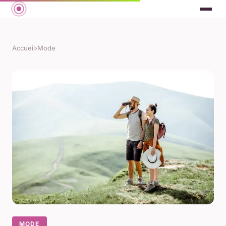
Accueil
›
Mode
MODE