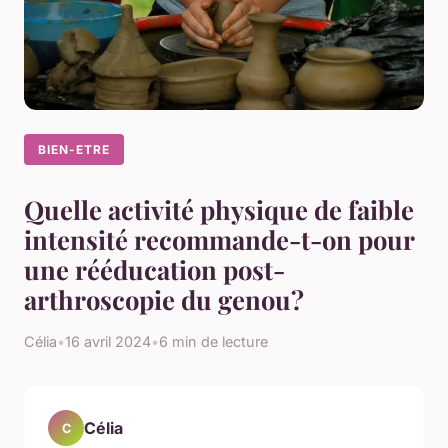
BIEN-ETRE
Quelle activité physique de faible
intensité recommande-t-on pour
une rééducation post-
arthroscopie du genou?
Célia
•
16 avril 2024
•
6 min de lecture
Célia
C